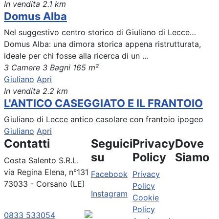
In vendita
2.1 km
Domus Alba
Nel suggestivo centro storico di Giuliano di Lecce…
Domus Alba: una dimora storica appena ristrutturata,
ideale per chi fosse alla ricerca di un ...
3 Camere
3 Bagni
165 m²
Giuliano
Apri
In vendita
2.2 km
L'ANTICO CASEGGIATO E IL FRANTOIO
Giuliano di Lecce antico casolare con frantoio ipogeo
Giuliano
Apri
Contatti
Seguici
Privacy
Dove
su
Policy
Siamo
Costa Salento S.R.L.
via Regina Elena, n°131
Facebook
Privacy
73033 - Corsano (LE)
Policy
Instagram
Cookie
Policy
0833 533054