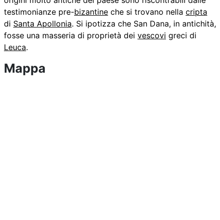
origini molto antiche del paese sono riscontrabili dalle
testimonianze pre-
bizantine
che si trovano nella
cripta
di
Santa Apollonia
. Si ipotizza che San Dana, in antichità,
fosse una masseria di proprietà dei
vescovi
greci di
Leuca
.
Mappa