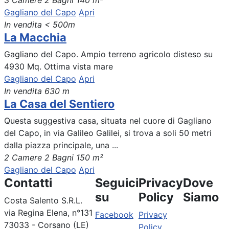
3 Camere
2 Bagni
140 m²
Gagliano del Capo
Apri
In vendita
< 500m
La Macchia
Gagliano del Capo. Ampio terreno agricolo disteso su
4930 Mq. Ottima vista mare
Gagliano del Capo
Apri
In vendita
630 m
La Casa del Sentiero
Questa suggestiva casa, situata nel cuore di Gagliano
del Capo, in via Galileo Galilei, si trova a soli 50 metri
dalla piazza principale, una ...
2 Camere
2 Bagni
150 m²
Gagliano del Capo
Apri
Contatti
Seguici
Privacy
Dove
su
Policy
Siamo
Costa Salento S.R.L.
via Regina Elena, n°131
Facebook
Privacy
73033 - Corsano (LE)
Policy