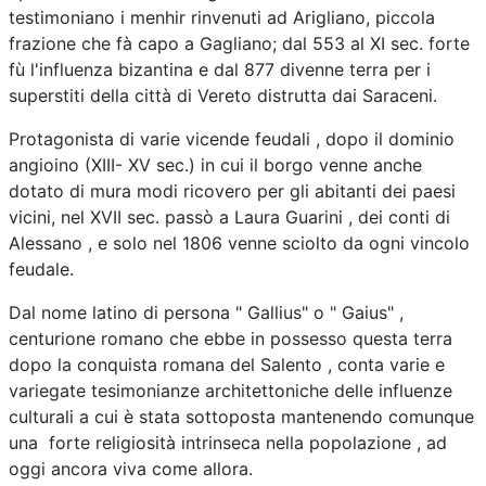
testimoniano i menhir rinvenuti ad Arigliano, piccola
frazione che fà capo a Gagliano; dal 553 al XI sec. forte
fù l'influenza bizantina e dal 877 divenne terra per i
superstiti della città di Vereto distrutta dai Saraceni.
Protagonista di varie vicende feudali , dopo il dominio
angioino (XIII- XV sec.) in cui il borgo venne anche
dotato di mura modi ricovero per gli abitanti dei paesi
vicini, nel XVII sec. passò a Laura Guarini , dei conti di
Alessano , e solo nel 1806 venne sciolto da ogni vincolo
feudale.
Dal nome latino di persona " Gallius" o " Gaius" ,
centurione romano che ebbe in possesso questa terra
dopo la conquista romana del Salento , conta varie e
variegate tesimonianze architettoniche delle influenze
culturali a cui è stata sottoposta mantenendo comunque
una forte religiosità intrinseca nella popolazione , ad
oggi ancora viva come allora.