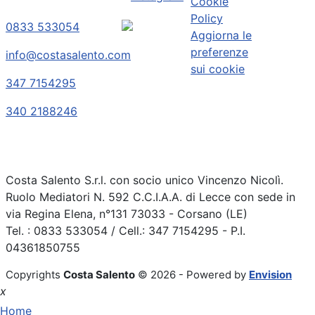
Cookie
Policy
0833 533054
Aggiorna le
preferenze
info@costasalento.com
sui cookie
347 7154295
340 2188246
Costa Salento S.r.l. con socio unico Vincenzo Nicolì.
Ruolo Mediatori N. 592 C.C.I.A.A. di Lecce con sede in
via Regina Elena, n°131 73033 - Corsano (LE)
Tel. : 0833 533054 / Cell.: 347 7154295 - P.I.
04361850755
Copyrights
Costa Salento
© 2026 - Powered by
Envision
x
Home