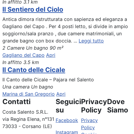
In affitto
3.1 km
Il Sentiero del Ciolo
Antica dimora ristrutturata con sapienza ed eleganza a
Gagliano del Capo . Per 4 posti letto, si divide in ampio
soggiorno/sala pranzo , due camere matrimoniali, un
grande bagno con box doccia. ...
Leggi tutto
2 Camere
Un bagno
90 m²
Gagliano del Capo
Apri
In affitto
3.5 km
Il Canto delle Cicale
Il Canto delle Cicale – Pajara nel Salento
Una camera
Un bagno
Marina di San Gregorio
Apri
Contatti
Seguici
Privacy
Dove
su
Policy
Siamo
Costa Salento S.R.L.
via Regina Elena, n°131
Facebook
Privacy
73033 - Corsano (LE)
Policy
Instagram