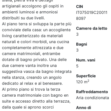
stella, pietra viva e dettagli
artigianali accolgono gli ospiti in
CIN
ambienti luminosi e armoniosi
IT075019C20011
distribuiti su due livelli.
8097
Al piano terra si sviluppa la parte più
Camere da letto
conviviale della casa: un accogliente
3
living caratterizzato da materiali
naturali e colori morbidi, una cucina
Bagni
completamente attrezzata e due
3
camere matrimoniali, entrambe
dotate di bagno privato. Una delle
Num. vani
due camere vanta inoltre una
5
suggestiva vasca da bagno integrata
Superficie
nella stanza, creando un angolo
2
120 m
dedicato al relax e al benessere.
Al primo piano si trova la terza
Raffreddamento
camera matrimoniale con bagno en
Aria condizionata
suite e accesso diretto alla terrazza,
dalla quale si aprono scorci
Anno di