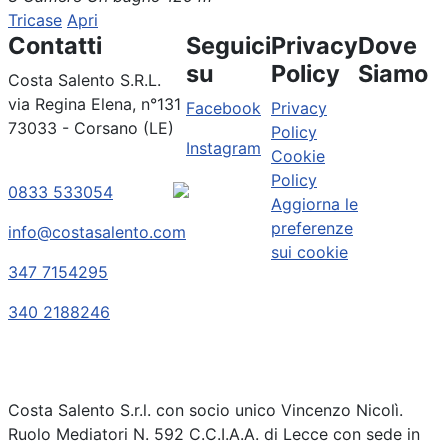
Tricase
Apri
Contatti
Seguici
Privacy
Dove
su
Policy
Siamo
Costa Salento S.R.L.
via Regina Elena, n°131
Facebook
Privacy
73033 - Corsano (LE)
Policy
Instagram
Cookie
Policy
0833 533054
Aggiorna le
preferenze
info@costasalento.com
sui cookie
347 7154295
340 2188246
Costa Salento S.r.l. con socio unico Vincenzo Nicolì.
Ruolo Mediatori N. 592 C.C.I.A.A. di Lecce con sede in