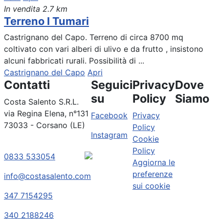
In vendita
2.7 km
Terreno I Tumari
Castrignano del Capo. Terreno di circa 8700 mq
coltivato con vari alberi di ulivo e da frutto , insistono
alcuni fabbricati rurali. Possibilità di ...
Castrignano del Capo
Apri
Contatti
Seguici
Privacy
Dove
su
Policy
Siamo
Costa Salento S.R.L.
via Regina Elena, n°131
Facebook
Privacy
73033 - Corsano (LE)
Policy
Instagram
Cookie
Policy
0833 533054
Aggiorna le
preferenze
info@costasalento.com
sui cookie
347 7154295
340 2188246