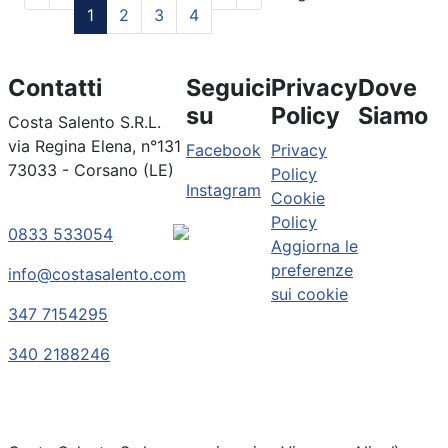
1
2
3
4
Contatti
Seguici
Privacy
Dove
su
Policy
Siamo
Costa Salento S.R.L.
via Regina Elena, n°131
Facebook
Privacy
73033 - Corsano (LE)
Policy
Instagram
Cookie
Policy
0833 533054
Aggiorna le
preferenze
info@costasalento.com
sui cookie
347 7154295
340 2188246