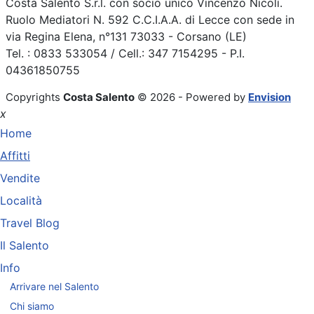
Costa Salento S.r.l. con socio unico Vincenzo Nicolì.
Ruolo Mediatori N. 592 C.C.I.A.A. di Lecce con sede in
via Regina Elena, n°131 73033 - Corsano (LE)
Tel. : 0833 533054 / Cell.: 347 7154295 - P.I.
04361850755
Copyrights
Costa Salento
© 2026 - Powered by
Envision
x
Home
Affitti
Vendite
Località
Travel Blog
Il Salento
Info
Arrivare nel Salento
Chi siamo