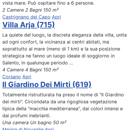
vista mare. Può ospitare fino a 6 persone.
2 Camere
2 Bagni
150 m²
Castrignano del Capo
Apri
Villa Arja (715)
La quiete del luogo, la discreta eleganza della villa, unita
ad ogni confort, la vicinanza ai centri abitati, ma
soprattutto al mare (meno di 1 km) e la sua posizione
strategica ne fanno un luogo ideale di soggiorno in
Salento, in qualunque periodo ...
4 Camere
4 Bagni
150 m²
Corsano
Apri
Il Giardino Dei Mirti (619)
Totalmente ristrutturata ha preso il nome di "Il Giardino
dei mirti". Circondata da una rigogliosa vegetazione
tipica della "macchia mediterranea", dai colori intensi e
dai profumi inebrianti.
Una camera
Un bagno
50 m²
Marina di Novaglie
Apri