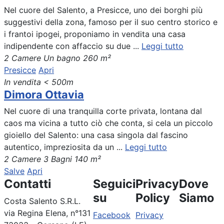
Nel cuore del Salento, a Presicce, uno dei borghi più
suggestivi della zona, famoso per il suo centro storico e
i frantoi ipogei, proponiamo in vendita una casa
indipendente con affaccio su due ...
Leggi tutto
2 Camere
Un bagno
260 m²
Presicce
Apri
In vendita
< 500m
Dimora Ottavia
Nel cuore di una tranquilla corte privata, lontana dal
caos ma vicina a tutto ciò che conta, si cela un piccolo
gioiello del Salento: una casa singola dal fascino
autentico, impreziosita da un ...
Leggi tutto
2 Camere
3 Bagni
140 m²
Salve
Apri
Contatti
Seguici
Privacy
Dove
su
Policy
Siamo
Costa Salento S.R.L.
via Regina Elena, n°131
Facebook
Privacy