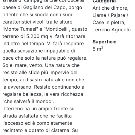
strada di campagna che conduce al
Categoria
paese di Gagliano del Capo, borgo
Antiche dimore,
ridente che si snoda con i suoi
Liame / Pajare /
caratteristici vicoli tra le alture
Case in pietra,
"Monte Tumasi" e "Monticelli", questo
Terreno Agricolo
terreno di 5.200 mq vi farà ritornare
Superficie
indietro nel tempo. Vi farà respirare
2
5 m
quella sensazione impagabile di
pace che solo la natura può regalare.
Sole, mare, vento. Una natura che
resiste alle sfide più impervie del
tempo, ai disastri naturali e non che
la avversano. Resiste continuando a
regalare bellezza, la vera ricchezza
"che salverà il mondo".
Il terreno ha un ampio fronte su
strada asfaltata che ne facilita
l'accesso ed è completamente
recintato e dotato di cisterna. Su