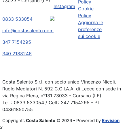
73033 - Corsano (LE)
Policy
Instagram
Cookie
Policy
0833 533054
Aggiorna le
preferenze
info@costasalento.com
sui cookie
347 7154295
340 2188246
Costa Salento S.r.l. con socio unico Vincenzo Nicolì.
Ruolo Mediatori N. 592 C.C.I.A.A. di Lecce con sede in
via Regina Elena, n°131 73033 - Corsano (LE)
Tel. : 0833 533054 / Cell.: 347 7154295 - P.I.
04361850755
Copyrights
Costa Salento
© 2026 - Powered by
Envision
x