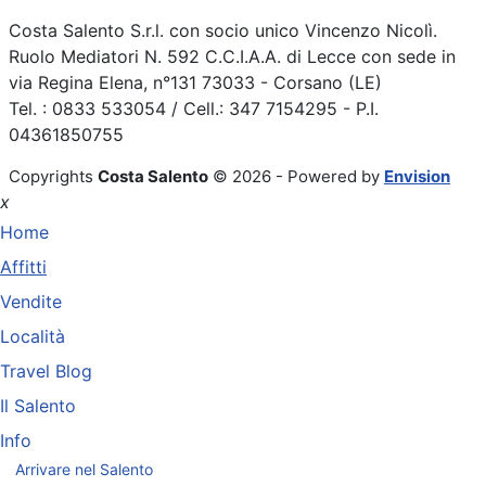
Costa Salento S.r.l. con socio unico Vincenzo Nicolì.
Ruolo Mediatori N. 592 C.C.I.A.A. di Lecce con sede in
via Regina Elena, n°131 73033 - Corsano (LE)
Tel. : 0833 533054 / Cell.: 347 7154295 - P.I.
04361850755
Copyrights
Costa Salento
© 2026 - Powered by
Envision
x
Home
Affitti
Vendite
Località
Travel Blog
Il Salento
Info
Arrivare nel Salento