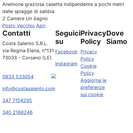
Anemone graziosa casetta indipendente a pochi metri
dalle spiagge di sabbia
2 Camere
Un bagno
Posto Vecchio
Apri
Contatti
Seguici
Privacy
Dove
su
Policy
Siamo
Costa Salento S.R.L.
via Regina Elena, n°131
Facebook
Privacy
73033 - Corsano (LE)
Policy
Instagram
Cookie
Policy
0833 533054
Aggiorna le
preferenze
info@costasalento.com
sui cookie
347 7154295
340 2188246