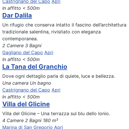
Castrignano del Capo
Apri
In affitto
< 500m
Dar Dalila
Un rifugio che conserva intatto il fascino dell’architettura
tradizionale salentina, rivisitato con eleganza
contemporanea.
2 Camere
3 Bagni
Gagliano del Capo
Apri
In affitto
< 500m
La Tana del Granchio
Dove ogni dettaglio parla di quiete, luce e bellezza.
Una camera
Un bagno
Castrignano del Capo
Apri
In affitto
< 500m
Villa del Glicine
Villa del Glicine – Una terrazza sul blu dello Ionio.
4 Camere
2 Bagni
180 m²
Marina di San Gregorio
Apri