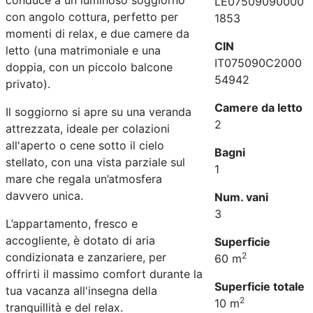
conduce a un luminoso soggiorno
LE07509090000
con angolo cottura, perfetto per
1853
momenti di relax, e due camere da
CIN
letto (una matrimoniale e una
IT075090C2000
doppia, con un piccolo balcone
54942
privato).
Camere da letto
Il soggiorno si apre su una veranda
2
attrezzata, ideale per colazioni
all'aperto o cene sotto il cielo
Bagni
stellato, con una vista parziale sul
1
mare che regala un’atmosfera
davvero unica.
Num. vani
3
L’appartamento, fresco e
accogliente, è dotato di aria
Superficie
condizionata e zanzariere, per
2
60 m
offrirti il massimo comfort durante la
Superficie totale
tua vacanza all'insegna della
2
10 m
tranquillità e del relax.