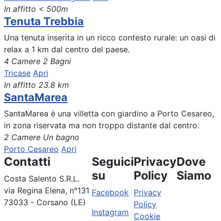
In affitto
< 500m
Tenuta Trebbia
Una tenuta inserita in un ricco contesto rurale: un oasi di
relax a 1 km dal centro del paese.
4 Camere
2 Bagni
Tricase
Apri
In affitto
23.8 km
SantaMarea
SantaMarea è una villetta con giardino a Porto Cesareo,
in zona riservata ma non troppo distante dal centro.
2 Camere
Un bagno
Porto Cesareo
Apri
Contatti
Seguici
Privacy
Dove
su
Policy
Siamo
Costa Salento S.R.L.
via Regina Elena, n°131
Facebook
Privacy
73033 - Corsano (LE)
Policy
Instagram
Cookie