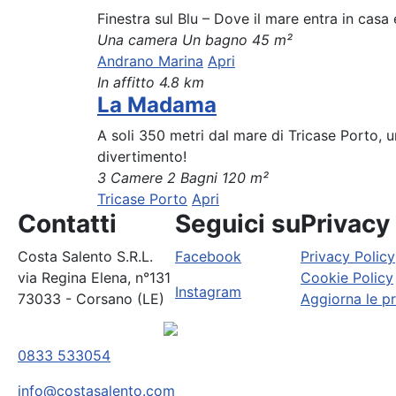
Finestra sul Blu – Dove il mare entra in casa 
Una camera
Un bagno
45 m²
Andrano Marina
Apri
In affitto
4.8 km
La Madama
A soli 350 metri dal mare di Tricase Porto, un
divertimento!
3 Camere
2 Bagni
120 m²
Tricase Porto
Apri
Contatti
Seguici su
Privacy
Costa Salento S.R.L.
Facebook
Privacy Policy
via Regina Elena, n°131
Cookie Policy
Instagram
73033 - Corsano (LE)
Aggiorna le p
0833 533054
info@costasalento.com