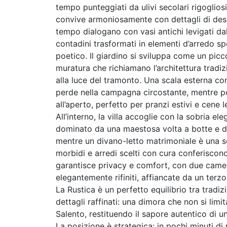
tempo punteggiati da ulivi secolari rigogliosi
convive armoniosamente con dettagli di desi
tempo dialogano con vasi antichi levigati dal
contadini trasformati in elementi d’arredo s
poetico. Il giardino si sviluppa come un picc
muratura che richiamano l’architettura tradiz
alla luce del tramonto. Una scala esterna co
perde nella campagna circostante, mentre p
all’aperto, perfetto per pranzi estivi e cene l
All’interno, la villa accoglie con la sobria 
dominato da una maestosa volta a botte e dal
mentre un divano-letto matrimoniale è una sol
morbidi e arredi scelti con cura conferiscon
garantisce privacy e comfort, con due camer
elegantemente rifiniti, affiancate da un terz
La Rustica è un perfetto equilibrio tra trad
dettagli raffinati: una dimora che non si lim
Salento, restituendo il sapore autentico di u
La posizione è strategica: in pochi minuti d