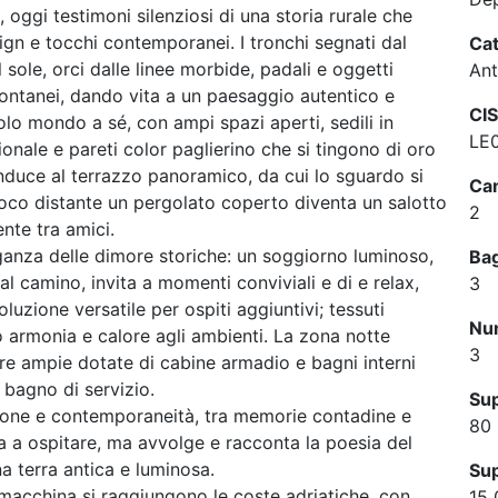
, oggi testimoni silenziosi di una storia rurale che
gn e tocchi contemporanei. I tronchi segnati dal
Cat
 sole, orci dalle linee morbide, padali e oggetti
Ant
pontanei, dando vita a un paesaggio autentico e
CIS
olo mondo a sé, con ampi spazi aperti, sedili in
LE
ionale e pareti color paglierino che si tingono di oro
nduce al terrazzo panoramico, da cui lo sguardo si
Cam
oco distante un pergolato coperto diventa un salotto
2
ente tra amici.
eleganza delle dimore storiche: un soggiorno luminoso,
Ba
 camino, invita a momenti conviviali e di e relax,
3
uzione versatile per ospiti aggiuntivi; tessuti
Num
o armonia e calore agli ambienti. La zona notte
3
e ampie dotate di cabine armadio e bagni interni
o bagno di servizio.
Sup
izione e contemporaneità, tra memorie contadine e
80
ita a ospitare, ma avvolge e racconta la poesia del
na terra antica e luminosa.
Sup
i macchina si raggiungono le coste adriatiche, con
15