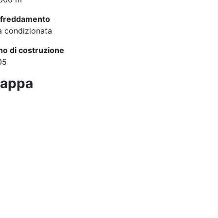
ffreddamento
a condizionata
o di costruzione
05
appa