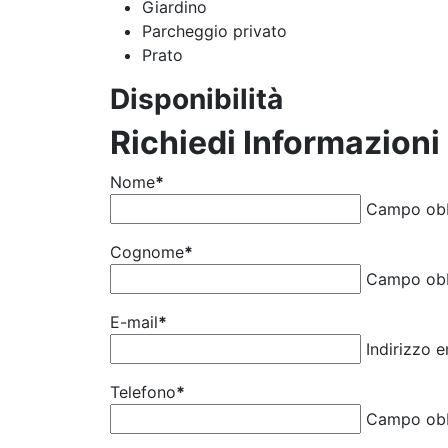
Giardino
Parcheggio privato
Prato
Disponibilità
Richiedi Informazioni
Nome
*
Campo obb
Cognome
*
Campo obb
E-mail
*
Indirizzo 
Telefono
*
Campo obb