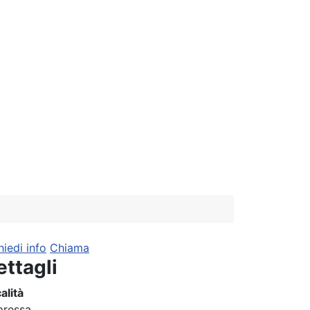
hiedi info
Chiama
ettagli
alità
pressa