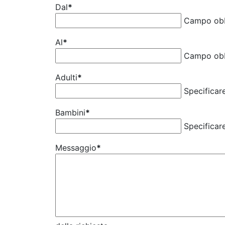
Dal
*
Campo obb
Al
*
Campo obb
Adulti
*
Specificar
Bambini
*
Specificar
Messaggio
*