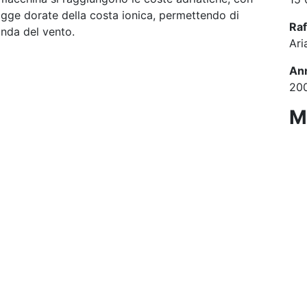
iagge dorate della costa ionica, permettendo di
Ra
onda del vento.
Ari
Ann
20
M