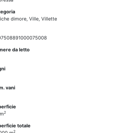
egoria
iche dimore, Ville, Villette
07508891000075008
ere da letto
gni
. vani
erficie
2
 m
erficie totale
2
 000 m