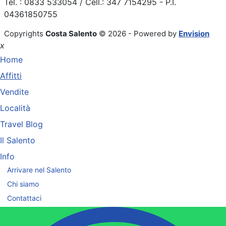
Tel. : 0833 533054 / Cell.: 347 7154295 - P.I.
04361850755
Copyrights
Costa Salento
© 2026 - Powered by
Envision
x
Home
Affitti
Vendite
Località
Travel Blog
Il Salento
Info
Arrivare nel Salento
Chi siamo
Contattaci