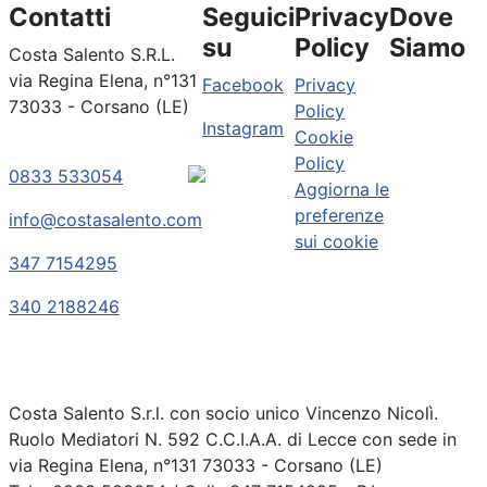
Contatti
Seguici
Privacy
Dove
su
Policy
Siamo
Costa Salento S.R.L.
via Regina Elena, n°131
Facebook
Privacy
73033 - Corsano (LE)
Policy
Instagram
Cookie
Policy
0833 533054
Aggiorna le
preferenze
info@costasalento.com
sui cookie
347 7154295
340 2188246
Costa Salento S.r.l. con socio unico Vincenzo Nicolì.
Ruolo Mediatori N. 592 C.C.I.A.A. di Lecce con sede in
via Regina Elena, n°131 73033 - Corsano (LE)