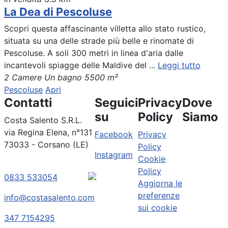
La Dea di Pescoluse
Scopri questa affascinante villetta allo stato rustico,
situata su una delle strade più belle e rinomate di
Pescoluse. A soli 300 metri in linea d'aria dalle
incantevoli spiagge delle Maldive del ...
Leggi tutto
2 Camere
Un bagno
5500 m²
Pescoluse
Apri
Contatti
Seguici
Privacy
Dove
su
Policy
Siamo
Costa Salento S.R.L.
via Regina Elena, n°131
Facebook
Privacy
73033 - Corsano (LE)
Policy
Instagram
Cookie
Policy
0833 533054
Aggiorna le
preferenze
info@costasalento.com
sui cookie
347 7154295