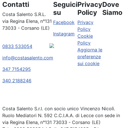
Contatti
Seguici
Privacy
Dove
su
Policy
Siamo
Costa Salento S.R.L.
via Regina Elena, n°131
Facebook
Privacy
73033 - Corsano (LE)
Policy
Instagram
Cookie
Policy
0833 533054
Aggiorna le
preferenze
info@costasalento.com
sui cookie
347 7154295
340 2188246
Costa Salento S.r.l. con socio unico Vincenzo Nicolì.
Ruolo Mediatori N. 592 C.C.I.A.A. di Lecce con sede in
via Regina Elena, n°131 73033 - Corsano (LE)