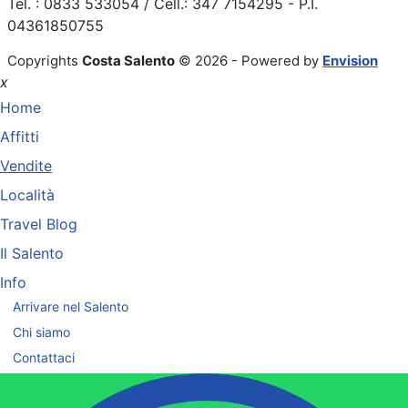
Tel. : 0833 533054 / Cell.: 347 7154295 - P.I.
04361850755
Copyrights
Costa Salento
© 2026 - Powered by
Envision
x
Home
Affitti
Vendite
Località
Travel Blog
Il Salento
Info
Arrivare nel Salento
Chi siamo
Contattaci