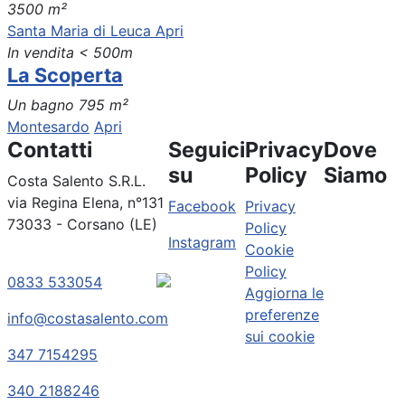
3500 m²
Santa Maria di Leuca
Apri
In vendita
< 500m
La Scoperta
Un bagno
795 m²
Montesardo
Apri
Contatti
Seguici
Privacy
Dove
su
Policy
Siamo
Costa Salento S.R.L.
via Regina Elena, n°131
Facebook
Privacy
73033 - Corsano (LE)
Policy
Instagram
Cookie
Policy
0833 533054
Aggiorna le
preferenze
info@costasalento.com
sui cookie
347 7154295
340 2188246