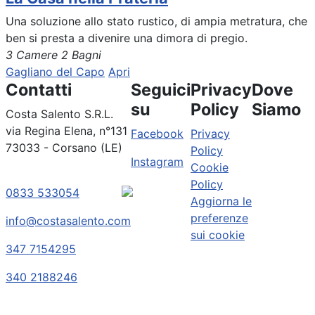
Una soluzione allo stato rustico, di ampia metratura, che
ben si presta a divenire una dimora di pregio.
3 Camere
2 Bagni
Gagliano del Capo
Apri
Contatti
Seguici
Privacy
Dove
su
Policy
Siamo
Costa Salento S.R.L.
via Regina Elena, n°131
Facebook
Privacy
73033 - Corsano (LE)
Policy
Instagram
Cookie
Policy
0833 533054
Aggiorna le
preferenze
info@costasalento.com
sui cookie
347 7154295
340 2188246