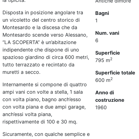
la tipicità.
Antiche dimore
Disposta in posizione angolare tra
Bagni
un vicoletto del centro storico di
1
Montesardo e la discesa che da
Num. vani
Montesardo scende verso Alessano,
6
“LA SCOPERTA” è un’abitazione
indipendente che dispone di uno
Superficie
spazioso giardino di circa 600 metri,
2
795 m
tutto terrazzato e recintato da
muretti a secco.
Superficie totale
2
600 m
Internamente si compone di quattro
ampi vani con volte a stella, 1 sala
Anno di
con volta piano, bagno anch’esso
costruzione
con volta piana e due ampi garage,
1960
anch’essi volta piana,
rispettivamente di 100 e 30 mq.
Sicuramente, con qualche semplice e