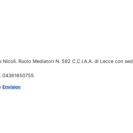
o Nicolì. Ruolo Mediatori N. 592 C.C.I.A.A. di Lecce con sed
.I. 04361850755
y
Envision