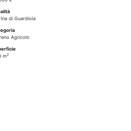
alità
ina di Guardiola
egoria
reno Agricolo
erficie
2
0 m