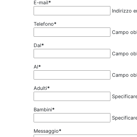
E-mail
*
Indirizzo 
Telefono
*
Campo obb
Dal
*
Campo obb
Al
*
Campo obb
Adulti
*
Specificar
Bambini
*
Specificar
Messaggio
*