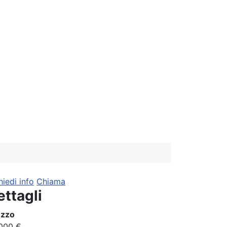
hiedi info
Chiama
ettagli
ezzo
000 €