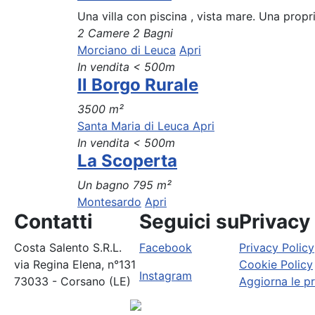
Una villa con piscina , vista mare. Una propr
2 Camere
2 Bagni
Morciano di Leuca
Apri
In vendita
< 500m
Il Borgo Rurale
3500 m²
Santa Maria di Leuca
Apri
In vendita
< 500m
La Scoperta
Un bagno
795 m²
Montesardo
Apri
Contatti
Seguici su
Privacy
Costa Salento S.R.L.
Facebook
Privacy Policy
via Regina Elena, n°131
Cookie Policy
Instagram
73033 - Corsano (LE)
Aggiorna le p