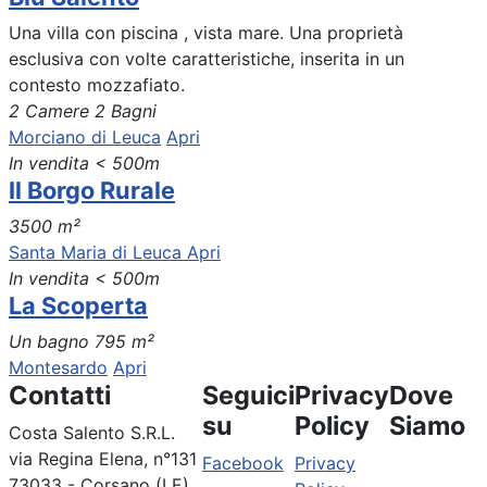
Una villa con piscina , vista mare. Una proprietà
esclusiva con volte caratteristiche, inserita in un
contesto mozzafiato.
2 Camere
2 Bagni
Morciano di Leuca
Apri
In vendita
< 500m
Il Borgo Rurale
3500 m²
Santa Maria di Leuca
Apri
In vendita
< 500m
La Scoperta
Un bagno
795 m²
Montesardo
Apri
Contatti
Seguici
Privacy
Dove
su
Policy
Siamo
Costa Salento S.R.L.
via Regina Elena, n°131
Facebook
Privacy
73033 - Corsano (LE)