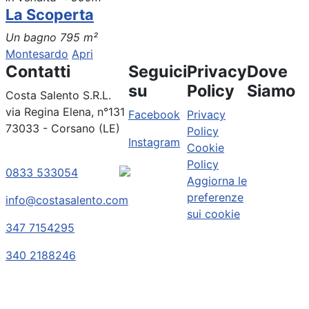
La Scoperta
Un bagno
795 m²
Montesardo
Apri
Contatti
Seguici
Privacy
Dove
su
Policy
Siamo
Costa Salento S.R.L.
via Regina Elena, n°131
Facebook
Privacy
73033 - Corsano (LE)
Policy
Instagram
Cookie
Policy
0833 533054
Aggiorna le
preferenze
info@costasalento.com
sui cookie
347 7154295
340 2188246