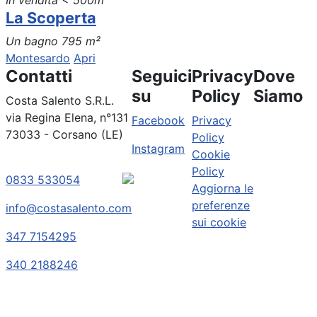
In vendita
< 500m
La Scoperta
Un bagno
795 m²
Montesardo
Apri
Contatti
Seguici
Privacy
Dove
su
Policy
Siamo
Costa Salento S.R.L.
via Regina Elena, n°131
Facebook
Privacy
73033 - Corsano (LE)
Policy
Instagram
Cookie
Policy
0833 533054
Aggiorna le
preferenze
info@costasalento.com
sui cookie
347 7154295
340 2188246