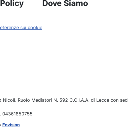
 Policy
Dove Siamo
referenze sui cookie
o Nicolì. Ruolo Mediatori N. 592 C.C.I.A.A. di Lecce con sed
.I. 04361850755
y
Envision