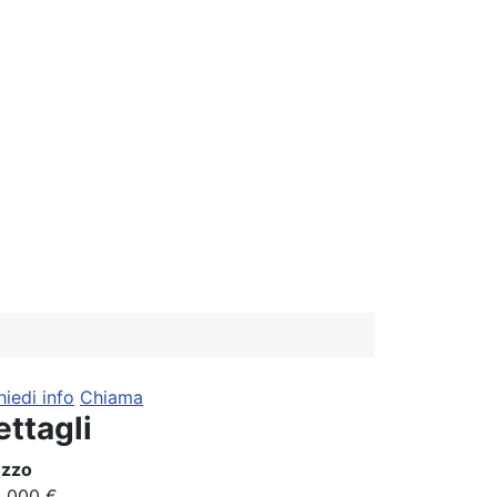
hiedi info
Chiama
ettagli
ezzo
 000 €