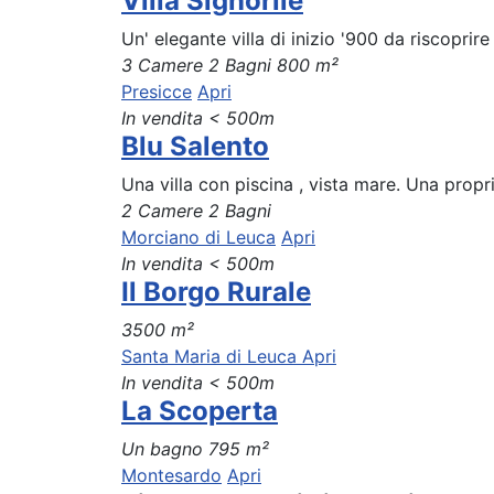
Villa Signorile
Un' elegante villa di inizio '900 da riscoprire
3 Camere
2 Bagni
800 m²
Presicce
Apri
In vendita
< 500m
Blu Salento
Una villa con piscina , vista mare. Una propr
2 Camere
2 Bagni
Morciano di Leuca
Apri
In vendita
< 500m
Il Borgo Rurale
3500 m²
Santa Maria di Leuca
Apri
In vendita
< 500m
La Scoperta
Un bagno
795 m²
Montesardo
Apri