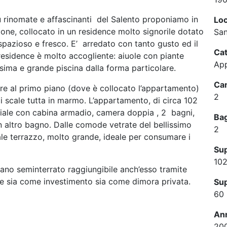
iù rinomate e affascinanti del Salento proponiamo in
Loc
one, collocato in un residence molto signorile dotato
San
spazioso e fresco. E’ arredato con tanto gusto ed il
Cat
 residence è molto accogliente: aiuole con piante
App
ssima e grande piscina dalla forma particolare.
Cam
alire al primo piano (dove è collocato l’appartamento)
2
 scale tutta in marmo. L’appartamento, di circa 102
ale con cabina armadio, camera doppia , 2 bagni,
Ba
altro bagno. Dalle comode vetrate del bellissimo
2
ale terrazzo, molto grande, ideale per consumare i
Sup
10
piano seminterrato raggiungibile anch’esso tramite
le sia come investimento sia come dimora privata.
Sup
60
Ann
20