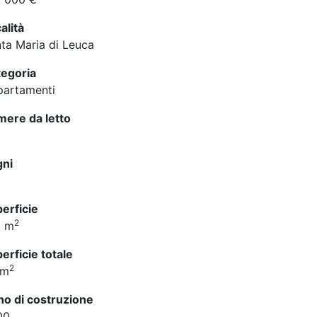
alità
ta Maria di Leuca
egoria
artamenti
ere da letto
gni
erficie
2
2 m
erficie totale
2
 m
o di costruzione
00