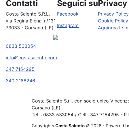
Contatti
Seguici su
Privacy
Costa Salento S.R.L.
Facebook
Privacy Policy
via Regina Elena, n°131
Cookie Policy
Instagram
73033 - Corsano (LE)
Aggiorna le p
0833 533054
info@costasalento.com
347 7154295
340 2188246
Costa Salento S.r.l. con socio unico Vincenz
Corsano (LE)
Tel. : 0833 533054 / Cell.: 347 7154295 - P
Copyrights
Costa Salento
© 2026 - Powered b