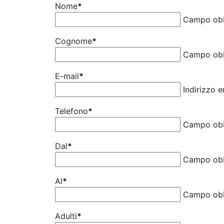
Nome
*
Campo obb
Cognome
*
Campo obb
E-mail
*
Indirizzo 
Telefono
*
Campo obb
Dal
*
Campo obb
Al
*
Campo obb
Adulti
*