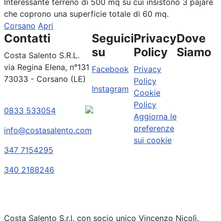
Interessante terreno di 500 mq su cui insistono 3 pajare
che coprono una superficie totale di 60 mq.
Corsano
Apri
Contatti
Seguici
Privacy
Dove
su
Policy
Siamo
Costa Salento S.R.L.
via Regina Elena, n°131
Facebook
Privacy
73033 - Corsano (LE)
Policy
Instagram
Cookie
Policy
0833 533054
Aggiorna le
preferenze
info@costasalento.com
sui cookie
347 7154295
340 2188246
Costa Salento S.r.l. con socio unico Vincenzo Nicolì.