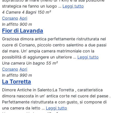
soprattutto al mare (meno di 1 km) e la sua posizione
strategica ne fanno un luogo ...
Leggi tutto
4 Camere
4 Bagni
150 m²
Corsano
Apri
In affitto
900 m
Fior di Lavanda
Graziosa dimora antica perfettamente ristrutturata nel
cuore di Corsano, piccolo centro salentino a due passi
dal mare. Un' ampia camera matrimoniale con la
possibilità di aggiungere un ulteriore ...
Leggi tutto
Una camera
Un bagno
55 m²
Corsano
Apri
In affitto
990 m
La Torretta
Dimore Antiche in Salento:La Torretta , caratteristica
dimora nascosta in un' antica corte nel cuore del paese .
Perfettamente ristrutturata e con gusto, si compone di
una camera da letto ...
Leggi tutto