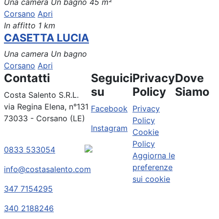
Una camera
Un bagno
45 m²
Corsano
Apri
In affitto
1 km
CASETTA LUCIA
Una camera
Un bagno
Corsano
Apri
Contatti
Seguici
Privacy
Dove
su
Policy
Siamo
Costa Salento S.R.L.
via Regina Elena, n°131
Facebook
Privacy
73033 - Corsano (LE)
Policy
Instagram
Cookie
Policy
0833 533054
Aggiorna le
preferenze
info@costasalento.com
sui cookie
347 7154295
340 2188246