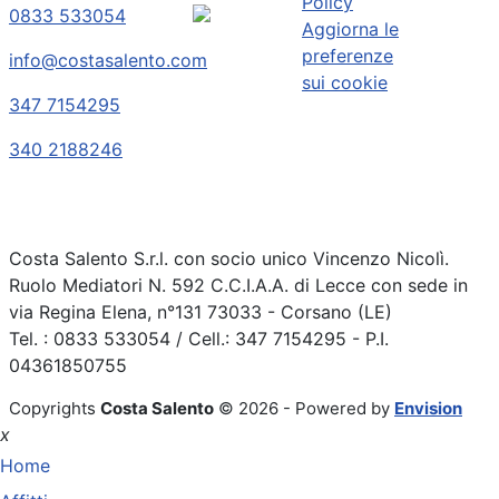
Policy
0833 533054
Aggiorna le
preferenze
info@costasalento.com
sui cookie
347 7154295
340 2188246
Costa Salento S.r.l. con socio unico Vincenzo Nicolì.
Ruolo Mediatori N. 592 C.C.I.A.A. di Lecce con sede in
via Regina Elena, n°131 73033 - Corsano (LE)
Tel. : 0833 533054 / Cell.: 347 7154295 - P.I.
04361850755
Copyrights
Costa Salento
© 2026 - Powered by
Envision
x
Home