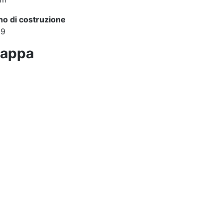
o di costruzione
19
appa