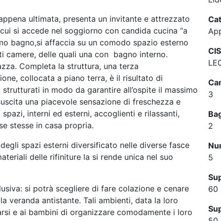
 appena ultimata, presenta un invitante e attrezzato
Cat
a cui si accede nel soggiorno con candida cucina “a
App
imo bagno,si affaccia su un comodo spazio esterno
CIS
nti camere, delle quali una con bagno interno.
LE
azza. Completa la struttura, una terza
e, collocata a piano terra, è il risultato di
Cam
 strutturati in modo da garantire all’ospite il massimo
3
suscita una piacevole sensazione di freschezza e
azi, interni ed esterni, accoglienti e rilassanti,
Ba
e stesse in casa propria.
2
degli spazi esterni diversificato nelle diverse fasce
Num
teriali delle rifiniture la si rende unica nel suo
5
Sup
lusiva: si potrà scegliere di fare colazione e cenare
60
lla veranda antistante. Tali ambienti, data la loro
Sup
sarsi e ai bambini di organizzare comodamente i loro
50