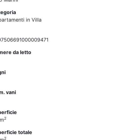
egoria
artamenti in Villa
07506691000009471
ere da letto
gni
. vani
erficie
2
 m
erficie totale
2
 m