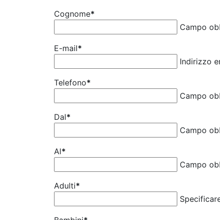
Cognome
*
Campo obb
E-mail
*
Indirizzo 
Telefono
*
Campo obb
Dal
*
Campo obb
Al
*
Campo obb
Adulti
*
Specificar