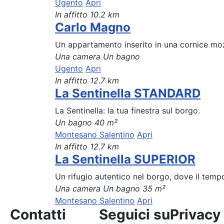
Ugento
Apri
In affitto
10.2 km
Carlo Magno
Un appartamento inserito in una cornice mozz
Una camera
Un bagno
Ugento
Apri
In affitto
12.7 km
La Sentinella STANDARD
La Sentinella: la tua finestra sul borgo.
Un bagno
40 m²
Montesano Salentino
Apri
In affitto
12.7 km
La Sentinella SUPERIOR
Un rifugio autentico nel borgo, dove il tempo 
Una camera
Un bagno
35 m²
Montesano Salentino
Apri
Contatti
Seguici su
Privacy