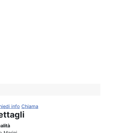
hiedi info
Chiama
ettagli
alità
o Marini