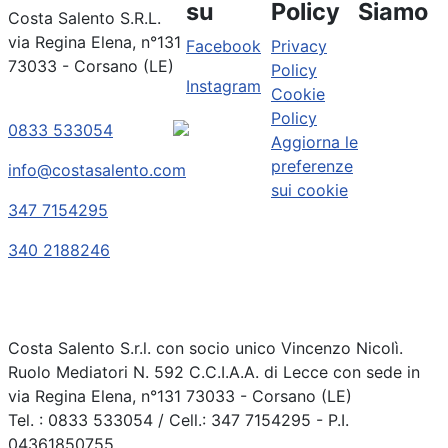
su
Policy
Siamo
Costa Salento S.R.L.
via Regina Elena, n°131
Facebook
Privacy
73033 - Corsano (LE)
Policy
Instagram
Cookie
Policy
0833 533054
Aggiorna le
preferenze
info@costasalento.com
sui cookie
347 7154295
340 2188246
Costa Salento S.r.l. con socio unico Vincenzo Nicolì.
Ruolo Mediatori N. 592 C.C.I.A.A. di Lecce con sede in
via Regina Elena, n°131 73033 - Corsano (LE)
Tel. : 0833 533054 / Cell.: 347 7154295 - P.I.
04361850755