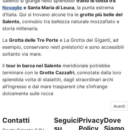
Salento si giunge nello splendido
tratto di costa tra
Novaglie
e Santa Maria di Leuca
, la punta estrema
d’Italia. Qui si trovano alcune tra le
grotte più belle del
Salento
, connubio tra bellezza naturale mozzafiato e
storia millenaria.
La
Grotta delle Tre Porte
e La Grotta dei Giganti, ad
esempio, conservano resti preistorici e sono accessibili
soltanto via mare.
Il
tour in barca nel Salento
meridionale potrebbe
terminare con le
Grotte Cazzafri
, connotate dalla loro
splendida volta di stalattiti, dagli straordinari archi
all’ingresso e dal mare trasparent che s’infrange
dolcemente sulle rocce
Articolo
Avanti
Contatti
Seguici
Privacy
Dove
su
Policy
Siamo