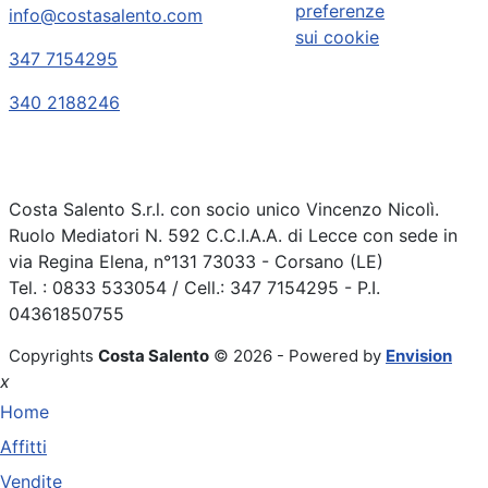
preferenze
info@costasalento.com
sui cookie
347 7154295
340 2188246
Costa Salento S.r.l. con socio unico Vincenzo Nicolì.
Ruolo Mediatori N. 592 C.C.I.A.A. di Lecce con sede in
via Regina Elena, n°131 73033 - Corsano (LE)
Tel. : 0833 533054 / Cell.: 347 7154295 - P.I.
04361850755
Copyrights
Costa Salento
© 2026 - Powered by
Envision
x
Home
Affitti
Vendite