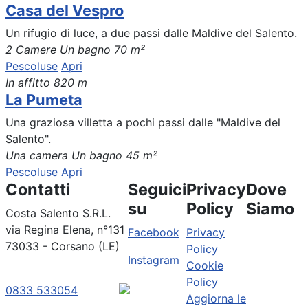
Casa del Vespro
Un rifugio di luce, a due passi dalle Maldive del Salento.
2 Camere
Un bagno
70 m²
Pescoluse
Apri
In affitto
820 m
La Pumeta
Una graziosa villetta a pochi passi dalle "Maldive del
Salento".
Una camera
Un bagno
45 m²
Pescoluse
Apri
Contatti
Seguici
Privacy
Dove
su
Policy
Siamo
Costa Salento S.R.L.
via Regina Elena, n°131
Facebook
Privacy
73033 - Corsano (LE)
Policy
Instagram
Cookie
Policy
0833 533054
Aggiorna le