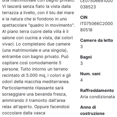
una matrimoniale con bagno privato.
LE07506691000
Vi lascerà senza fiato la vista dalla
038523
terrazza a livello, con il blu del mare
CIN
e la natura che si fondono in uno
IT075066C2000
spettacolare "quadro in movimento".
80518
Al piano terra cuore della villa è il
salone con cucina a vista, dai colori
Camere da letto
vivaci. Lo completano due camere
3
(una matrimoniale e una singola),
entrambe con bagno privato. Può
Bagni
ospitare così comodamente 5
3
persone. Tutto intorno un terreno
Num. vani
recintato di 5.000 mq, i colori e gli
4
odori della macchia mediterranea.
Particolarmente rilassante sarà
Raffreddamento
sorseggiare una bevanda fresca,
Aria condizionata
ammirando il tramonto dall'area
relax all'aperto. Oppure facendosi
Anno di
coccolare dalla vasca
costruzione