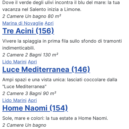
Dove il verde degli ulivi incontra il blu del mare: la tua
vacanza nel Salento inizia a Limone.
2 Camere
Un bagno
80 m²
Marina di Novaglie
Apri
Tre Acini (156)
Vivere la spiaggia in prima fila sullo sfondo di tramonti
indimenticabili.
2 Camere
2 Bagni
130 m²
Lido Marini
Apri
Luce Mediterranea (146)
Ampi spazi e una vista unica: lasciati coccolare dalla
"Luce Mediterranea"
2 Camere
3 Bagni
90 m²
Lido Marini
Apri
Home Naomi (154)
Sole, mare e colori: la tua estate a Home Naomi.
2 Camere
Un bagno