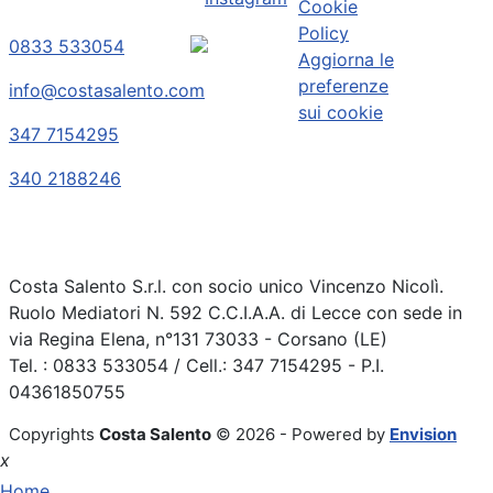
Cookie
Policy
0833 533054
Aggiorna le
preferenze
info@costasalento.com
sui cookie
347 7154295
340 2188246
Costa Salento S.r.l. con socio unico Vincenzo Nicolì.
Ruolo Mediatori N. 592 C.C.I.A.A. di Lecce con sede in
via Regina Elena, n°131 73033 - Corsano (LE)
Tel. : 0833 533054 / Cell.: 347 7154295 - P.I.
04361850755
Copyrights
Costa Salento
© 2026 - Powered by
Envision
x
Home