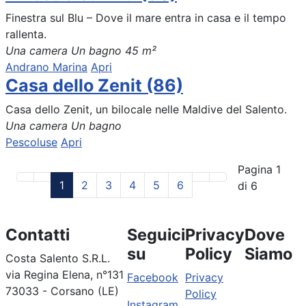
Finestra sul Blu – Dove il mare entra in casa e il tempo
rallenta.
Una camera
Un bagno
45 m²
Andrano Marina
Apri
Casa dello Zenit (86)
Casa dello Zenit, un bilocale nelle Maldive del Salento.
Una camera
Un bagno
Pescoluse
Apri
Pagina 1
1
2
3
4
5
6
di 6
Contatti
Seguici
Privacy
Dove
su
Policy
Siamo
Costa Salento S.R.L.
via Regina Elena, n°131
Facebook
Privacy
73033 - Corsano (LE)
Policy
Instagram