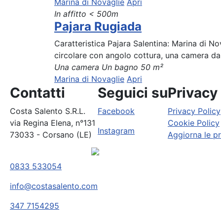
Marina di Novaglie
Apri
In affitto
< 500m
Pajara Rugiada
Caratteristica Pajara Salentina: Marina di N
circolare con angolo cottura, una camera da 
Una camera
Un bagno
50 m²
Marina di Novaglie
Apri
Contatti
Seguici su
Privacy
Costa Salento S.R.L.
Facebook
Privacy Policy
via Regina Elena, n°131
Cookie Policy
Instagram
73033 - Corsano (LE)
Aggiorna le p
0833 533054
info@costasalento.com
347 7154295