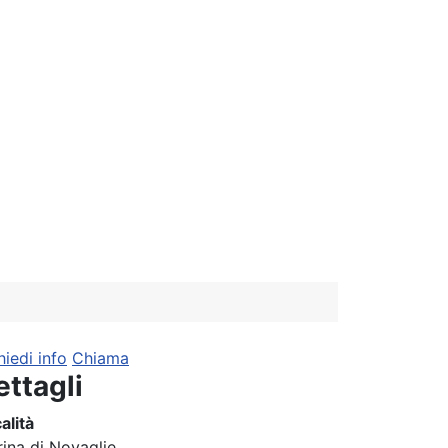
hiedi info
Chiama
ettagli
alità
ina di Novaglie