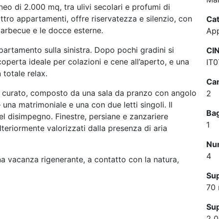
neo di 2.000 mq, tra ulivi secolari e profumi di
ttro appartamenti, offre riservatezza e silenzio, con
Cat
 barbecue e le docce esterne.
App
partamento sulla sinistra. Dopo pochi gradini si
CI
perta ideale per colazioni e cene all’aperto, e una
IT
 totale relax.
Cam
 e curato, composto da una sala da pranzo con angolo
2
na matrimoniale e una con due letti singoli. Il
Ba
el disimpegno. Finestre, persiane e zanzariere
1
lteriormente valorizzati dalla presenza di aria
Num
4
na vacanza rigenerante, a contatto con la natura,
Sup
70
Sup
2 