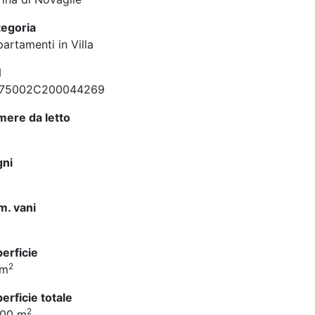
egoria
artamenti in Villa
N
075002C200044269
ere da letto
gni
. vani
erficie
2
 m
erficie totale
2
000 m