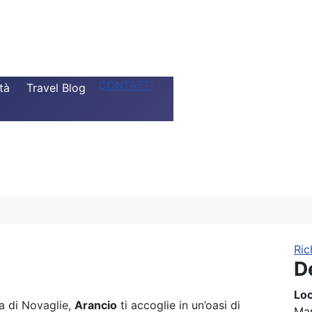
CONTATTI
tà
Travel Blog
Ric
D
Loc
na di Novaglie,
Arancio
ti accoglie in un’oasi di
Mar